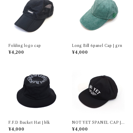
Folding logo cap
Long Bill 6panel Cap | grn
¥4,200
¥4,000
F.F.D Bucket Hat | blk
NOT YET 5PANEL CAP |
BLK
¥4,000
¥4,000