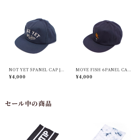
NOT YET 5PANEL CAP |
MOVE FISH 6PANEL CAP
NAV
| NAV
¥4,000
¥4,000
セール中の商品