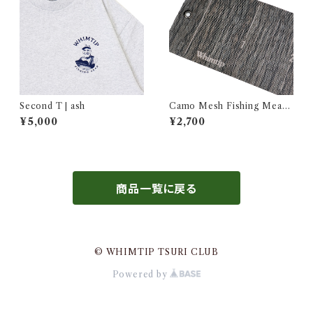
Second T | ash
Camo Mesh Fishing Measu
re | wood
¥5,000
¥2,700
商品一覧に戻る
© WHIMTIP TSURI CLUB
Powered by