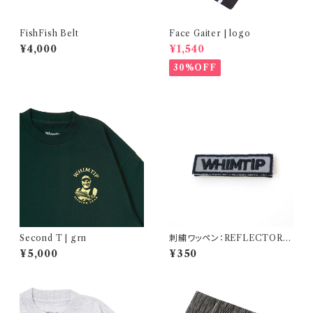
FishFish Belt
Face Gaiter | logo
¥4,000
¥1,540
30%OFF
Second T | grn
刺繍ワッペン：REFLECTOR L
OGO
¥5,000
¥350