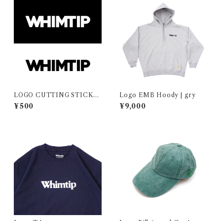
LOGO CUTTING STICKE
Logo EMB Hoody | gry
R
¥500
¥9,000