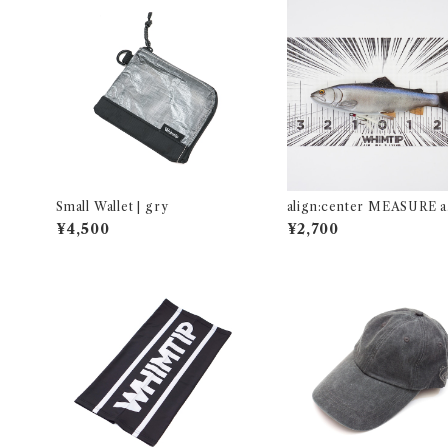
Small Wallet | gry
align:center MEASURE a
測る気ないメジャー
¥4,500
¥2,700