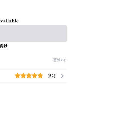
available
向け
通報する
(52)