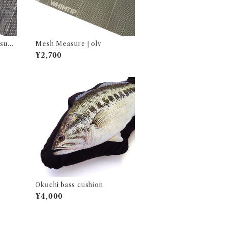
sure
Mesh Measure | olv
¥2,700
Okuchi bass cushion
¥4,000