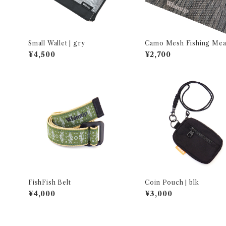
Small Wallet | gry
Camo Mesh Fishing Mea
| wood
¥4,500
¥2,700
FishFish Belt
Coin Pouch | blk
¥4,000
¥3,000