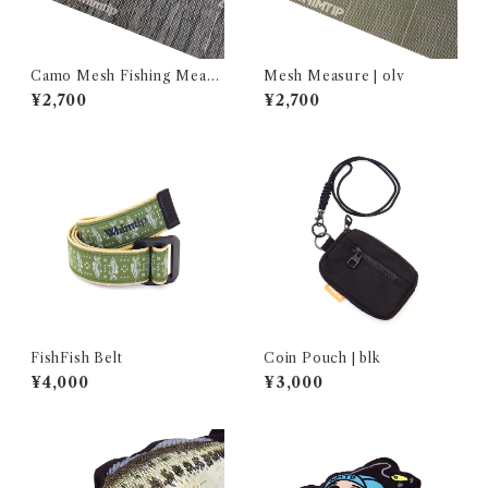
Camo Mesh Fishing Measu
Mesh Measure | olv
re | wood
¥2,700
¥2,700
FishFish Belt
Coin Pouch | blk
¥4,000
¥3,000