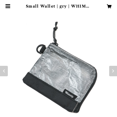
Small Wallet | gry | WHIMTI
P TSURI CLUB