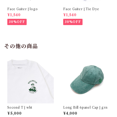
Face Gaiter | logo
Face Gaiter | Tie Dye
¥1,540
¥1,540
30%OFF
30%OFF
その他の商品
Second T | wht
Long Bill 6panel Cap | grn
¥5,000
¥4,000